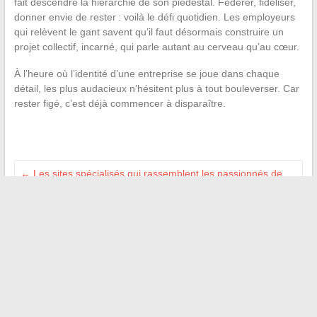
fait descendre la hiérarchie de son piédestal. Fédérer, fidéliser,
donner envie de rester : voilà le défi quotidien. Les employeurs
qui relèvent le gant savent qu’il faut désormais construire un
projet collectif, incarné, qui parle autant au cerveau qu’au cœur.
À l’heure où l’identité d’une entreprise se joue dans chaque
détail, les plus audacieux n’hésitent plus à tout bouleverser. Car
rester figé, c’est déjà commencer à disparaître.
←
Les sites spécialisés qui rassemblent les passionnés de
culture pop
Utiliser les assistants vocaux pour mieux piloter ses appareils
→
Recherche